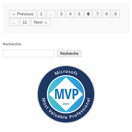
Posts
← Previous
1
…
3
4
5
6
7
8
9
navigation
…
11
Next →
Recherche
Recherche